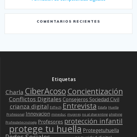
COMENTARIOS RECIENTES
Etiquetas
CiberAcoso
Concientización
Charla
Conflictos Digitales
Consejeros Sociedad Civil
Entrevista
crianza digital
EdTech
Estafa
Huella
Innovacion
Profesional
mineduc
mujeres
no al sharenting
phishing
protección infantil
Profesores
Profesdetecnología
protege tu huella
Protegetuhuella
Redes Sociales