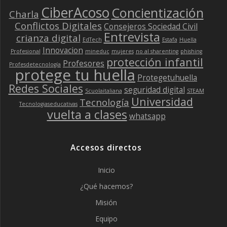
CiberAcoso
Concientización
Charla
Conflictos Digitales
Consejeros Sociedad Civil
Entrevista
crianza digital
EdTech
Estafa
Huella
Innovacion
Profesional
mineduc
mujeres
no al sharenting
phishing
protección infantil
Profesores
Profesdetecnología
protege tu huella
Protegetuhuella
Redes Sociales
seguridad digital
Scuolaitaliana
STEAM
Universidad
Tecnología
Tecnologiaseducativas
vuelta a clases
whatsapp
Accesos directos
Inicio
¿Qué hacemos?
Misión
Equipo