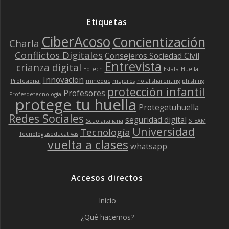
Etiquetas
CiberAcoso
Concientización
Charla
Conflictos Digitales
Consejeros Sociedad Civil
Entrevista
crianza digital
EdTech
Estafa
Huella
Innovacion
Profesional
mineduc
mujeres
no al sharenting
phishing
protección infantil
Profesores
Profesdetecnología
protege tu huella
Protegetuhuella
Redes Sociales
seguridad digital
Scuolaitaliana
STEAM
Universidad
Tecnología
Tecnologiaseducativas
vuelta a clases
whatsapp
Accesos directos
Inicio
¿Qué hacemos?