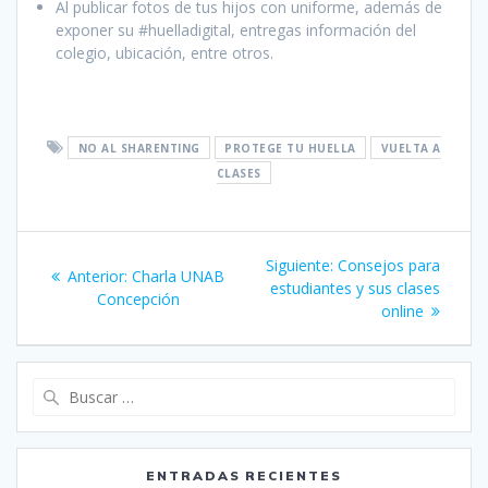
Al publicar fotos de tus hijos con uniforme, además de
exponer su #huelladigital, entregas información del
colegio, ubicación, entre otros.
NO AL SHARENTING
PROTEGE TU HUELLA
VUELTA A
CLASES
Navegación
Siguiente:
Siguiente
Consejos para
Anterior:
Entrada
Charla UNAB
de
estudiantes y sus clases
entrada:
Concepción
anterior:
online
entradas
Buscar:
ENTRADAS RECIENTES