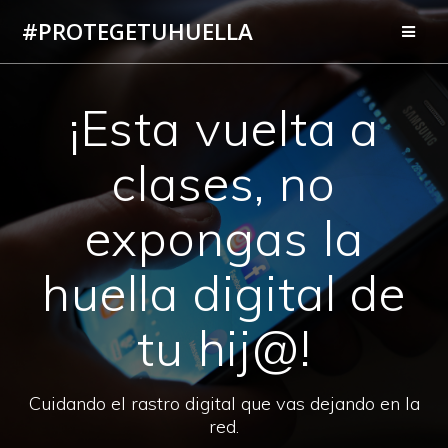
Saltar
#PROTEGETUHUELLA
al
contenido
¡Esta vuelta a
clases, no
expongas la
huella digital de
tu hij@!
Cuidando el rastro digital que vas dejando en la
red.